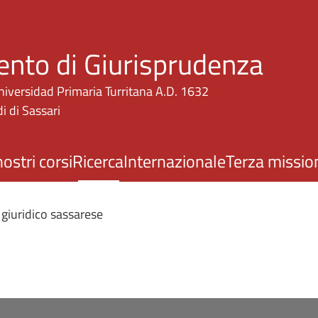
Salta al contenuto principale
ento di Giurisprudenza
niversidad Primaria Turritana A.D. 1632
i di Sassari
nostri corsi
Ricerca
Internazionale
Terza missio
 giuridico sassarese