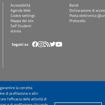
Accessibilità
Bandi
Agenda Web
Dichiarazione di access
Cookie settings
Posta elettronica @uni
Mappa del sito
Protocollo
Self Studenti
eUniss
Seguici su
 garantire la corretta
ie di profilazione e altri
e l'efficacia delle attività di
sari e di profilazione cliccando