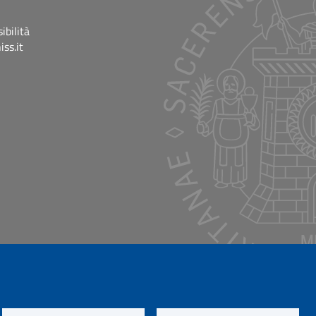
ibilità
ss.it