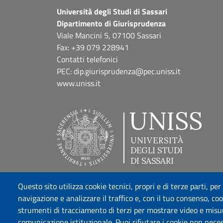
Università degli Studi di Sassari
Dipartimento di Giurisprudenza
Viale Mancini 5, 07100 Sassari
Fax: +39 079 228941
Contatti telefonici
PEC: dip.giurisprudenza@pec.uniss.it
www.uniss.it
Questo sito utilizza cookie tecnici, propri e di terze parti, per
navigazione e analizzare il traffico e, con il tuo consenso, cook
strumenti di tracciamento di terzi per mostrare video e misurar
comunicazione istituzionale. Puoi rifiutare i cookie non neces