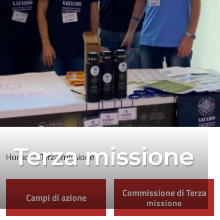
Terza missione
Home
Terza missione
Commissione di Terza
Campi di azione
missione