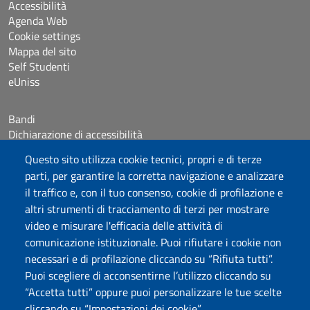
Accessibilità
Agenda Web
Cookie settings
Mappa del sito
Self Studenti
eUniss
Bandi
Dichiarazione di accessibilità
Posta elettronica @uniss.it
Questo sito utilizza cookie tecnici, propri e di terze
Protocollo
parti, per garantire la corretta navigazione e analizzare
il traffico e, con il tuo consenso, cookie di profilazione e
Seguici su
altri strumenti di tracciamento di terzi per mostrare
video e misurare l'efficacia delle attività di
comunicazione istituzionale. Puoi rifiutare i cookie non
Università degli Studi di Sassari
necessari e di profilazione cliccando su “Rifiuta tutti”.
Dipartimento di Giurisprudenza
Puoi scegliere di acconsentirne l’utilizzo cliccando su
Viale Mancini 5, 07100 Sassari
“Accetta tutti” oppure puoi personalizzare le tue scelte
Fax: +39 079 228941
cliccando su “Impostazioni dei cookie”.