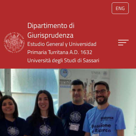
Salta al contenuto principale
ENG
Dipartimento di
Giurisprudenza
Estudio General y Universidad
Primaria Turritana A.D. 1632
Università degli Studi di Sassari