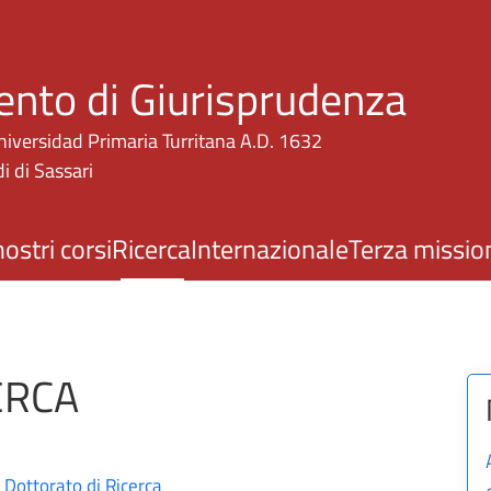
Salta al contenuto principale
ento di Giurisprudenza
niversidad Primaria Turritana A.D. 1632
i di Sassari
nostri corsi
Ricerca
Internazionale
Terza missio
ERCA
Dottorato di Ricerca