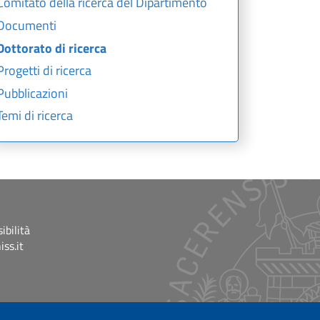
Comitato della ricerca del Dipartimento
Documenti
Dottorato di ricerca
Progetti di ricerca
Pubblicazioni
Temi di ricerca
ibilità
ss.it