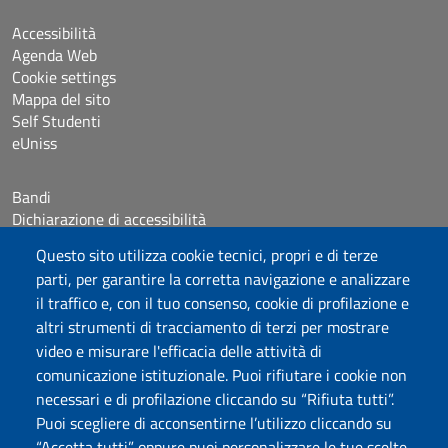
Accessibilità
Agenda Web
Cookie settings
Mappa del sito
Self Studenti
eUniss
Bandi
Dichiarazione di accessibilità
Posta elettronica @uniss.it
Questo sito utilizza cookie tecnici, propri e di terze
Protocollo
parti, per garantire la corretta navigazione e analizzare
il traffico e, con il tuo consenso, cookie di profilazione e
Seguici su
altri strumenti di tracciamento di terzi per mostrare
video e misurare l'efficacia delle attività di
comunicazione istituzionale. Puoi rifiutare i cookie non
Università degli Studi di Sassari
necessari e di profilazione cliccando su “Rifiuta tutti”.
Dipartimento di Giurisprudenza
Puoi scegliere di acconsentirne l’utilizzo cliccando su
Viale Mancini 5, 07100 Sassari
“Accetta tutti” oppure puoi personalizzare le tue scelte