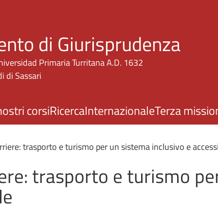
Salta al contenuto principale
ento di Giurisprudenza
niversidad Primaria Turritana A.D. 1632
i di Sassari
nostri corsi
Ricerca
Internazionale
Terza missio
riere: trasporto e turismo per un sistema inclusivo e accessi
ere: trasporto e turismo pe
le