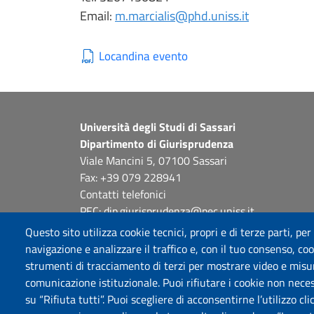
Email:
m.marcialis@phd.uniss.it
Locandina evento
Università degli Studi di Sassari
Dipartimento di Giurisprudenza
Viale Mancini 5, 07100 Sassari
Fax: +39 079 228941
Contatti telefonici
PEC: dip.giurisprudenza@pec.uniss.it
www.uniss.it
Questo sito utilizza cookie tecnici, propri e di terze parti, per
navigazione e analizzare il traffico e, con il tuo consenso, cook
strumenti di tracciamento di terzi per mostrare video e misurar
comunicazione istituzionale. Puoi rifiutare i cookie non neces
su “Rifiuta tutti”. Puoi scegliere di acconsentirne l’utilizzo cl