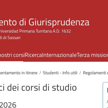
Salta al contenuto principale
ento di Giurisprudenza
niversidad Primaria Turritana A.D. 1632
i di Sassari
nostri corsi
Ricerca
Internazionale
Terza missio
ientamento in itinere
Studenti - Info utili
Regolamenti di
i dei corsi di studio
/2026