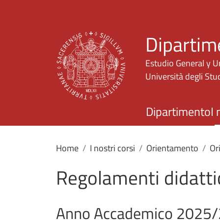
Dipartim
Estudio General y U
Università degli Stud
Dipartimento
I 
Home
I nostri corsi
Orientamento
Or
Regolamenti didattic
Anno Accademico 2025