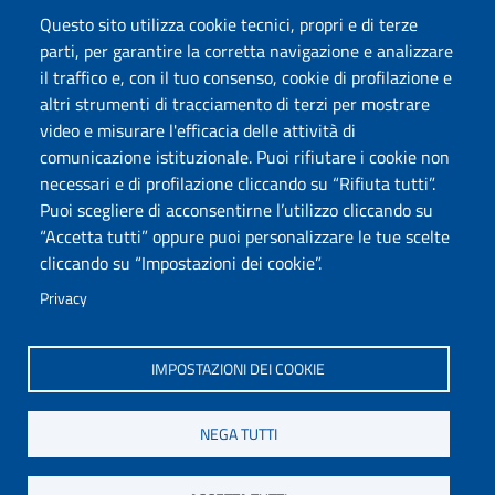
Posta elettronica @uniss.it
Questo sito utilizza cookie tecnici, propri e di terze
Protocollo
parti, per garantire la corretta navigazione e analizzare
il traffico e, con il tuo consenso, cookie di profilazione e
Seguici su
altri strumenti di tracciamento di terzi per mostrare
video e misurare l'efficacia delle attività di
comunicazione istituzionale. Puoi rifiutare i cookie non
Università degli Studi di Sassari
necessari e di profilazione cliccando su “Rifiuta tutti”.
Dipartimento di Giurisprudenza
Puoi scegliere di acconsentirne l’utilizzo cliccando su
Viale Mancini 5, 07100 Sassari
“Accetta tutti” oppure puoi personalizzare le tue scelte
Fax: +39 079 228941
cliccando su “Impostazioni dei cookie”.
Contatti telefonici
PEC: dip.giurisprudenza@pec.uniss.it
Privacy
www.uniss.it
IMPOSTAZIONI DEI COOKIE
NEGA TUTTI