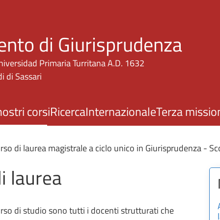
Salta al contenuto principale
ento di Giurisprudenza
niversidad Primaria Turritana A.D. 1632
i di Sassari
nostri corsi
Ricerca
Internazionale
Terza missio
rso di laurea magistrale a ciclo unico in Giurisprudenza - Sco
i laurea
so di studio sono tutti i docenti strutturati che