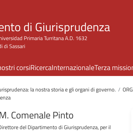
Salta al contenuto principale
ento di Giurisprudenza
niversidad Primaria Turritana A.D. 1632
i di Sassari
nostri corsi
Ricerca
Internazionale
Terza missio
risprudenza: la nostra storia e gli organi di governo.
ORG
denza
e M. Comenale Pinto
 Direttore del Dipartimento di Giurisprudenza, per il