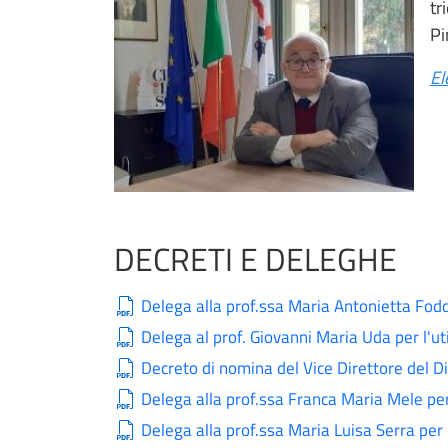
tr
Pi
El
DECRETI E DELEGHE
Delega alla prof.ssa Maria Antonietta Fodd
Delega al prof. Giovanni Maria Uda per l'uti
Decreto di nomina del Vice Direttore del D
Delega alla prof.ssa Franca Maria Mele per 
Delega alla prof.ssa Maria Luisa Serra per 