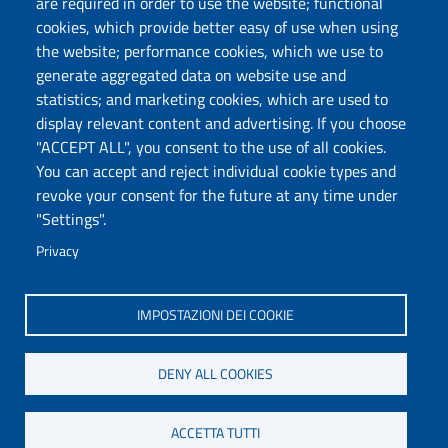
are required in order to use the website; functional
cookies, which provide better easy of use when using
the website; performance cookies, which we use to
Università degli Studi di Sassari
generate aggregated data on website use and
Dipartimento di Giurisprudenza
statistics; and marketing cookies, which are used to
Viale Mancini 5, 07100 Sassari
display relevant content and advertising. If you choose
Fax: +39 079 228941
"ACCEPT ALL", you consent to the use of all cookies.
Contatti telefonici
You can accept and reject individual cookie types and
PEC: dip.giurisprudenza@pec.uniss.it
revoke your consent for the future at any time under
www.uniss.it
"Settings".
Privacy
IMPOSTAZIONI DEI COOKIE
DENY ALL COOKIES
ACCETTA TUTTI