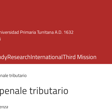
Skip to main content
niversidad Primaria Turritana A.D. 1632
i
udy
Research
International
Third Mission
nale tributario
 penale tributario
denza