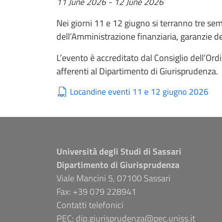
11 June 2026
-
12 June 2026
Nei giorni 11 e 12 giugno si terranno tre semi
dell’Amministrazione finanziaria, garanzie de
L’evento è accreditato dal Consiglio dell’Ordin
afferenti al Dipartimento di Giurisprudenza.
Locandine eventi 11 e 12 giugno 2026
Università degli Studi di Sassari
Dipartimento di Giurisprudenza
Viale Mancini 5, 07100 Sassari
Fax: +39 079 228941
Contatti telefonici
PEC: dip.giurisprudenza@pec.uniss.it