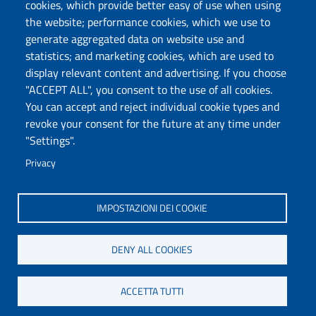
cookies, which provide better easy of use when using
the website; performance cookies, which we use to
Università degli Studi di Sassari
generate aggregated data on website use and
Dipartimento di Giurisprudenza
statistics; and marketing cookies, which are used to
Viale Mancini 5, 07100 Sassari
display relevant content and advertising. If you choose
Fax: +39 079 228941
"ACCEPT ALL", you consent to the use of all cookies.
Contatti telefonici
You can accept and reject individual cookie types and
PEC: dip.giurisprudenza@pec.uniss.it
revoke your consent for the future at any time under
www.uniss.it
"Settings".
Privacy
IMPOSTAZIONI DEI COOKIE
DENY ALL COOKIES
ACCETTA TUTTI