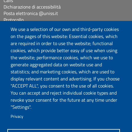
Calls
Dichiarazione di accessibilità
Posta elettronica @uniss.it
Protocollo
We use a selection of our own and third-party cookies
on the pages of this website: Essential cookies, which
Follow us
are required in order to use the website; functional
cookies, which provide better easy of use when using
the website; performance cookies, which we use to
Università degli Studi di Sassari
generate aggregated data on website use and
Dipartimento di Giurisprudenza
statistics; and marketing cookies, which are used to
Viale Mancini 5, 07100 Sassari
display relevant content and advertising. If you choose
Fax: +39 079 228941
"ACCEPT ALL", you consent to the use of all cookies.
Contatti telefonici
You can accept and reject individual cookie types and
PEC: dip.giurisprudenza@pec.uniss.it
revoke your consent for the future at any time under
www.uniss.it
"Settings".
Privacy